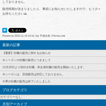
しておりません。
販売時期が決まりましたら、事前にお知らせいたしますので、もう少々
お待ちください🙏
Posted on
2023.11.19 14:11
|
by
平成水産
|
Perma Link
最新の記事
【重要】牡蠣の販売に関するお知らせ
今シーズンの牡蠣の販売につきまして
12月20日より殻付き牡蠣、剥き身牡蠣の販売を開始いたします。
今シーズンは、店頭販売は対応しておりません。
今季の牡蠣の販売は終了いたしました
ブログカテゴリ
カテゴリーなし
月別アーカイブ