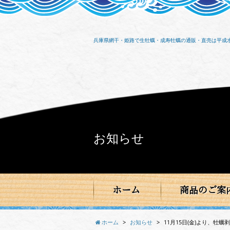
兵庫県網干・姫路で生牡蠣・成寿牡蠣の通販・直売は平成
お知らせ
ホーム
商品のご案
ホーム
>
お知らせ
>
11月15日(金)より、牡