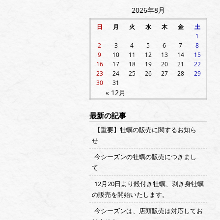
2026年8月
日
月
火
水
木
金
土
1
2
3
4
5
6
7
8
9
10
11
12
13
14
15
16
17
18
19
20
21
22
23
24
25
26
27
28
29
30
31
« 12月
最新の記事
【重要】牡蠣の販売に関するお知ら
せ
今シーズンの牡蠣の販売につきまし
て
12月20日より殻付き牡蠣、剥き身牡蠣
の販売を開始いたします。
今シーズンは、店頭販売は対応してお