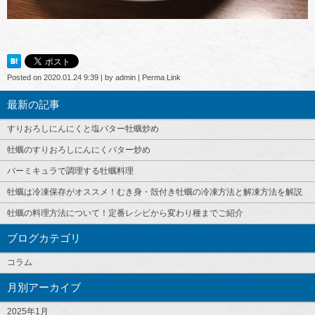
Posted on
2020.01.24 9:39
|
by
admin
|
Perma Link
最新の記事
すりおろしにんにくと塩バター牡蠣炒め
牡蠣のすりおろしにんにくバター炒め
バーミキュラで調理する牡蠣料理
牡蠣は冷凍保存がオススメ！むき身・殻付き牡蠣の冷凍方法と解凍方法を解説
牡蠣の料理方法について！定番レシピから変わり種までご紹介
ブログカテゴリ
コラム
月別アーカイブ
2025年1月