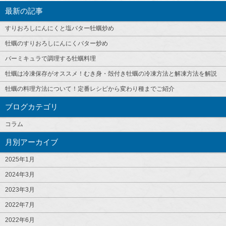
最新の記事
すりおろしにんにくと塩バター牡蠣炒め
牡蠣のすりおろしにんにくバター炒め
バーミキュラで調理する牡蠣料理
牡蠣は冷凍保存がオススメ！むき身・殻付き牡蠣の冷凍方法と解凍方法を解説
牡蠣の料理方法について！定番レシピから変わり種までご紹介
ブログカテゴリ
コラム
月別アーカイブ
2025年1月
2024年3月
2023年3月
2022年7月
2022年6月