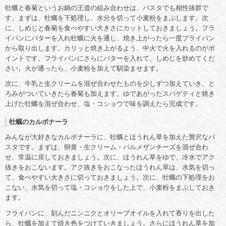
牡蠣と春菊というお鍋の王道の組み合わせは、パスタでも相性抜群で
す。まずは、牡蠣を下処理し、水分を切って小麦粉をまぶします。次
に、しめじと春菊を食べやすい大きさにカットしておきましょう。フラ
イパンにバターを入れ牡蠣に火を通し、焼き上がったら一度プライパン
から取り出します。カリッと焼き上がるよう、中火で火を入れるのがポ
イントです。フライパンにさらにバターを入れて、しめじを炒めてくだ
さい。火が通ったら、小麦粉を加えて馴染ませます。
次に、牛乳と生クリームを混ぜ合わせたものを少しずつ加えていき、と
ろみがついていきたら春菊も加えます。ゆであがったスパゲティと焼き
上げた牡蠣を混ぜ合わせ、塩・コショウで味を調えたら完成です。
牡蠣のカルボナーラ
みんなが大好きなカルボナーラに、牡蠣とほうれん草を加えた贅沢なパ
スタです。まずは、卵黄・生クリーム・パルメザンチーズを混ぜ合わ
せ、常温に戻しておきましょう。次に、ほうれん草をゆで、冷水でアク
抜きをおこないます。アク抜きをおこなったほうれん草は、水気を切っ
て、食べやすい大きさに切っておきましょう。次に、牡蠣の下処理をお
こない、水気を切って塩・コショウをした上で、小麦粉をまぶしておき
ます。
フライパンに、刻んだニンニクとオリーブオイルを入れて香りを出した
ら、牡蠣を加えて焼き色をつけていきましょう。さらにほうれん草を加