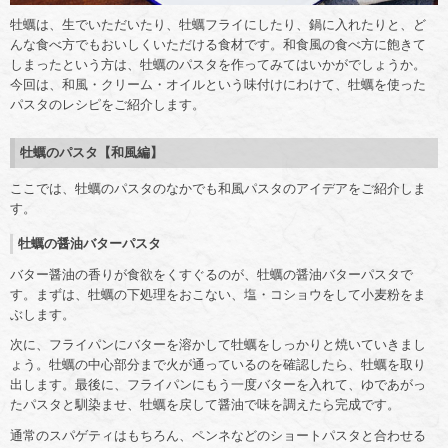
牡蠣は、生でいただいたり、牡蠣フライにしたり、鍋に入れたりと、ど
んな食べ方でもおいしくいただける食材です。和食風の食べ方に飽きて
しまったという方は、牡蠣のパスタを作ってみてはいかがでしょうか。
今回は、和風・クリーム・オイルという味付けにわけて、牡蠣を使った
パスタのレシピをご紹介します。
牡蠣のパスタ【和風編】
ここでは、牡蠣のパスタのなかでも和風パスタのアイデアをご紹介しま
す。
牡蠣の醤油バターパスタ
バター醤油の香りが食欲をくすぐるのが、牡蠣の醤油バターパスタで
す。まずは、牡蠣の下処理をおこない、塩・コショウをして小麦粉をま
ぶします。
次に、フライパンにバターを溶かして牡蠣をしっかりと焼いていきまし
ょう。牡蠣の中心部分まで火が通っているのを確認したら、牡蠣を取り
出します。最後に、フライパンにもう一度バターを入れて、ゆであがっ
たパスタと馴染ませ、牡蠣を戻して醤油で味を調えたら完成です。
通常のスパゲティはもちろん、ペンネなどのショートパスタと合わせる