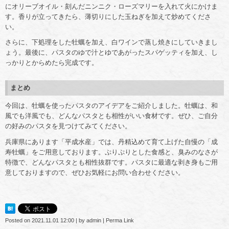
にオリーブオイル・刻んだニンニク・ローズマリーを入れて火にかけま
す。香りが立ってきたら、薄切りにした玉ねぎを加えて炒めてくださ
い。
さらに、下処理をした牡蠣を加え、白ワインで蒸し焼きにしていきまし
ょう。最後に、パスタのゆで汁とゆであがったスパゲッティを加え、し
っかりとからめたら完成です。
まとめ
今回は、牡蠣を使ったパスタのアイデアをご紹介しました。牡蠣は、和
風でも洋風でも、どんなパスタとも相性がいい食材です。ぜひ、ご自分
の好みのパスタを見つけてみてください。
兵庫県にあります「平成水産」では、丹精込めて育て上げた自慢の「成
寿牡蠣」をご用意しております。ぷりぷりとした食感と、臭みのなさが
特徴で、どんなパスタとも相性抜群です。パスタに最適な剥き身もご用
意しておりますので、ぜひお気軽にお問い合わせください。
Posted on
2021.11.01 12:00
|
by
admin
|
Perma Link