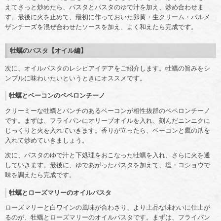
えてさっと炒めたら、パスタとパスタのゆで汁を加え、炒め合わせま
す。最後に火を止めて、最初に作っておいた卵黄・生クリーム・パルメ
ザンチーズを混ぜ合わせたソースを加え、よく和えたら完成です。
牡蠣のパスタ【オイル編】
次に、オイルパスタのレシピアイデアをご紹介します。牡蠣の旨みをシ
ンプルに味わいたいというときにオススメです。
牡蠣とベーコンのペペロンチーノ
クリーミーな牡蠣とパンチのあるベーコンが相性抜群のペペロンチーノ
です。まずは、フライパンにオリーブオイルを入れ、刻んだニンニクに
じっくりと火を入れていきます。香りが立ったら、ベーコンと鷹の爪を
入れて炒めていきましょう。
次に、パスタのゆで汁と下処理をおこなった牡蠣を入れ、さらに火を通
していきます。最後に、ゆであがったパスタを加えて、塩・コショウで
味を調えたら完成です。
牡蠣とローズマリーのオイルパスタ
ローズマリーと白ワインの風味が合わさり、より上品な味わいに仕上が
るのが、牡蠣とローズマリーのオイルパスタです。まずは、フライパン