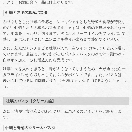
ことで、お酒に合う一品に仕上がります。
牡蠣とネギの和風パスタ
ぷりぷりとした牡蠣の食感と、シャキシャキとした野菜の食感が特徴な
のが、牡蠣とネギの和風パスタです。まずは、牡蠣の下処理をおこなっ
て、水気をしっかりと切ります。次に、オリーブオイルをフライパンで
熱し、みじん切りにしたニンニクを香りが出るまで炒めてください。
次に、刻んだアンチョビと牡蠣を入れ、白ワインでゆっくりと火を通し
ていきます。最後に、ゆであがったパスタ・パスタのゆで汁・麺つゆ・
白ネギを加え、少し煮込んだら完成です。
牡蠣に火を入れすぎると、身が固くなってしまうため、火が通ったら一
度フライパンから取り出しておくのがポイントです。また、パスタは、
表示されているゆで時間よりも、3分程度早くゆで上げるようにしましょ
う。
牡蠣のパスタ【クリーム編】
次に、濃厚で食べ応えのあるクリームパスタのアイデアをご紹介しま
す。
牡蠣と春菊のクリームパスタ